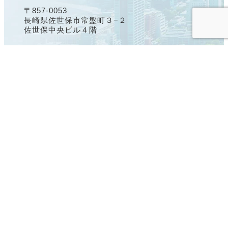
〒857-0053
長崎県佐世保市常盤町３−２
佐世保中央ビル４階
鹿児島オフィス
〒892-0847
鹿児島県鹿児島市西千石町1-32
Wビルディング西千石町 3階
きづきアセットについて
企業情報
お知らせ
サービス紹介
採用情報
メンバー紹介
お問い合わせ