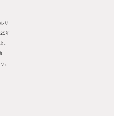
リルリ
25年
出。
独
行う。