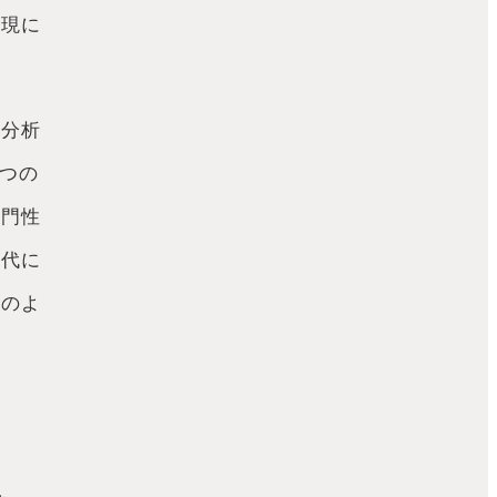
実現に
た分析
つの
専門性
時代に
そのよ