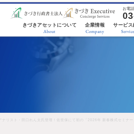
お電
03
きづきアセットについて
企業情報
サービス
About
Company
Servic
アナリスト・田口れん太氏登壇！佐世保にて初の「2026年 新春株式セミナ