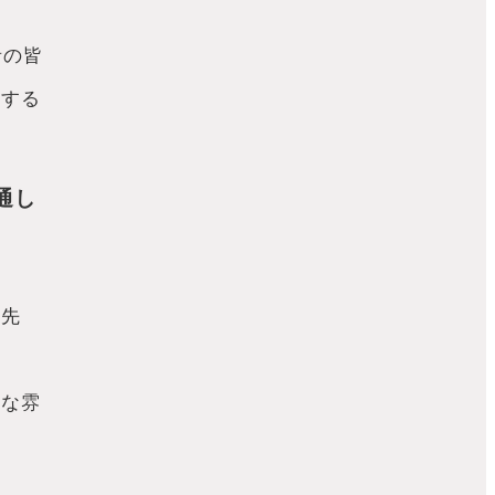
者の皆
対する
通し
ぶ先
かな雰